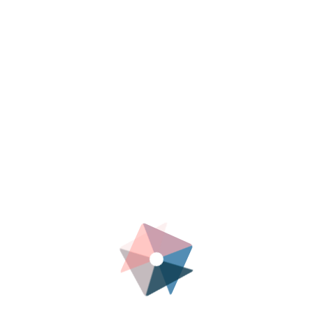
Cursos
Enlaces
° Enlace a Google Meet.
° Enlace a Classroom.
Código Classroom: kzol4dk
Fecha y Hora: 03/06/2023 | 09:00 am - 10:30 am